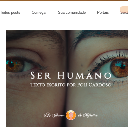
Todos posts
Começar
Sua comunidade
Portais
Sext