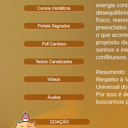
energia cont
Cursos Iniciáticos
desequilíbri
físico, ment
Portais Sagrados
preenchidos 
o que aconte
propósito da
Polì Cardoso
sonhos e int
conflituosos
Textos Canalizados
Resumindo: o
Respeito à V
Vídeos
Universal do
Por isso é d
Áudios
buscarmos p
DOAÇÃO