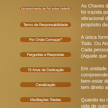
As Chaves d
Esclarecimento de Polì sobre Nefertiti
foi trazida 
vibracional
propósito d
Termo de Responsabilidade
A única form
Por Onde Começar?
Todo. Ou At
Cada pessoa
Perguntas e Respostas
(Aquele que
Em unidade g
15 Anos de Dedicação
compreende
bem-estar d
Canalização
tem direito 
Quando eu re
Meditações Tríades
vida de out