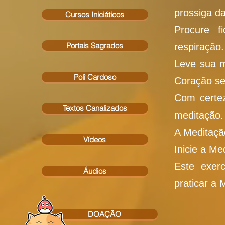
prossiga d
Cursos Iniciáticos
Procure f
Portais Sagrados
respiração.
Leve sua m
Polì Cardoso
Coração se
Com certez
Textos Canalizados
meditação.
A Meditaçã
Vídeos
Inicie a Me
Este exerc
Áudios
praticar a 
DOAÇÃO