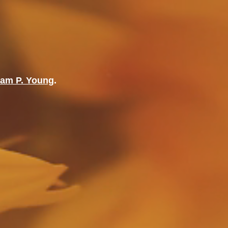
iam P. Young
.