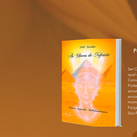
P
Ser C
qual
Convi
Fort
amor
encon
mome
Força
Sou P