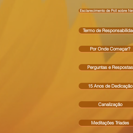
Esclarecimento de Polì sobre Nefe
Termo de Responsabilid
Por Onde Começar?
Perguntas e Respostas
15 Anos de Dedicação
Canalização
Meditações Tríades