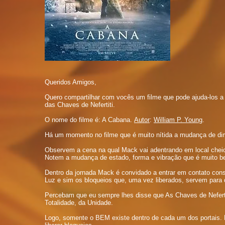
Queridos Amigos,
Quero compartilhar com vocês um filme que pode ajuda-los a
das Chaves de Nefertiti.
O nome do filme é: A Cabana.
Autor
:
William P. Young
.
Há um momento no filme que é muito nítida a mudança de d
Observem a cena na qual Mack vai adentrando em local cheio
Notem a mudança de estado, forma e vibração que é muito be
Dentro da jornada Mack é convidado a entrar em contato co
Luz e sim os bloqueios que, uma vez liberados, servem para 
Percebam que eu sempre lhes disse que As Chaves de Neferti
Totalidade, da Unidade.
Logo, somente o BEM existe dentro de cada um dos portais. 