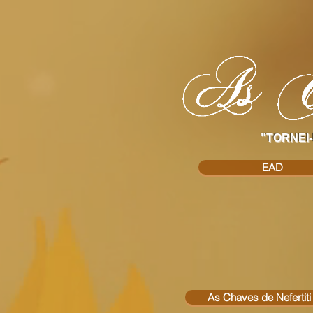
"TORNEI-
EAD
As Chaves de Nefertiti