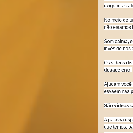
exigências at
No meio de tu
não estamos 
Sem calma, s
invés de nos a
Os vídeos di
desacelerar
.
Ajudam você a
esvaem nas p
São vídeos cu
A palavra esp
que temos, pa