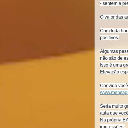
- sentem a p
O valor das a
Com toda hone
positivos.
Algumas pesso
não são de es
Isso é uma gr
Elevação espi
Convido você,
www.mensagen
Seria muito g
aula que você
Na própria E
impressões.