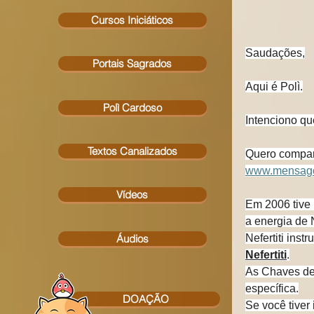
Cursos Iniciáticos
Saudações,
Portais Sagrados
Aqui é Polì.
Polì Cardoso
Intenciono qu
Textos Canalizados
Quero compar
www.mensagen
Vídeos
Em 2006 tive
a energia de N
Áudios
Nefertiti ins
Nefertiti
.
As Chaves de 
específica.
DOAÇÃO
Se você tiver 