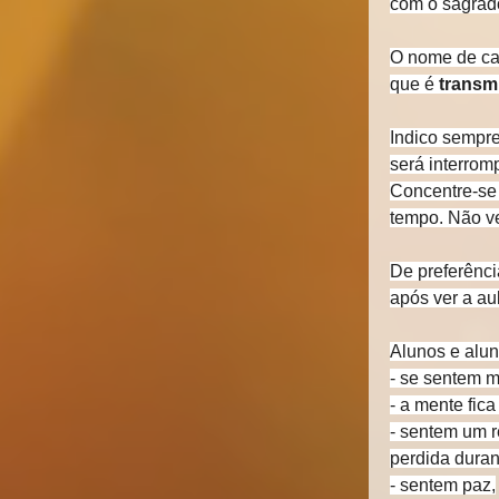
com o sagrado
O nome de cad
que é 
transm
Indico sempre
será interromp
Concentre-se 
tempo. Não vej
De preferênci
após ver a aul
Alunos e alun
- se sentem m
- a mente fic
- sentem um r
perdida duran
- sentem paz,