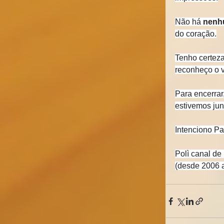
Não há 
nenhu
do coração.
Tenho certeza
reconheço o v
Para encerrar
estivemos jun
Intenciono P
Polì canal de 
(desde 2006 a