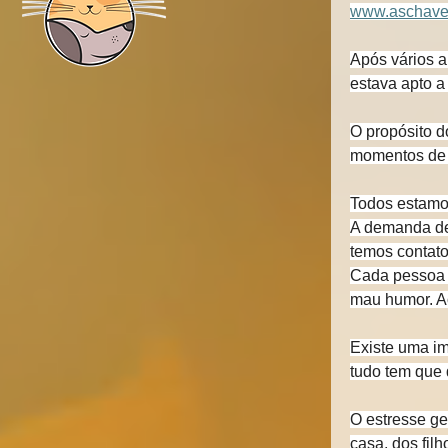
www.aschaves
Após vários a
estava apto a
O propósito 
momentos de
Todos estamo
A demanda de 
temos contato
Cada pessoa 
mau humor. Ao
Existe uma im
tudo tem que 
O estresse ge
casa, dos fil