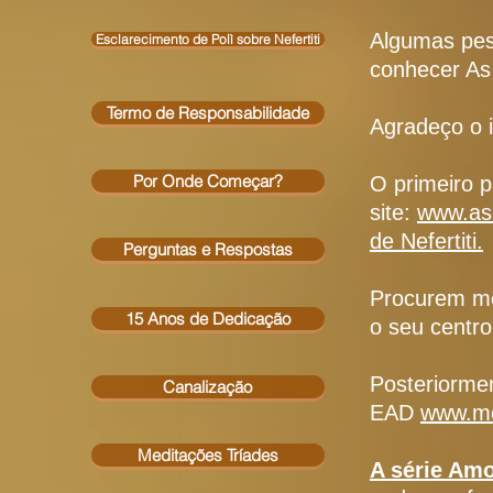
Algumas pes
Esclarecimento de Polì sobre Nefertiti
conhecer As 
Termo de Responsabilidade
Agradeço o 
Por Onde Começar?
O primeiro p
site:
www.asc
de Nefertiti.
Perguntas e Respostas
Procurem me
15 Anos de Dedicação
o seu centro
Posteriormen
Canalização
EAD
www.me
Meditações Tríades
A série Am