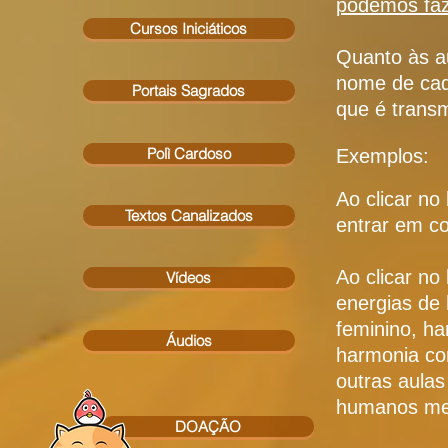
podemos faz
Cursos Iniciáticos
Quanto às a
nome de cada
Portais Sagrados
que é trans
Polì Cardoso
Ex
emplos:
Ao clicar no
Textos Canalizados
entrar em c
Ao clicar no
Vídeos
energias de
feminino, h
Áudios
harmonia co
outras aulas
humanos mel
DOAÇÃO