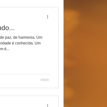
do...
, de paz, de harmonia. Um
ondade é conhecida. Um
m é...