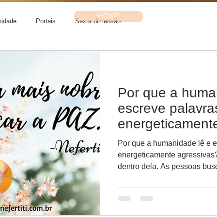
HOME
idade
Portais
Sexta dimensão
Por que a huma
escreve palavra
energeticament
Por que a humanidade lê e e
energeticamente agressivas? Porque é isso que exis
dentro dela. As pessoas