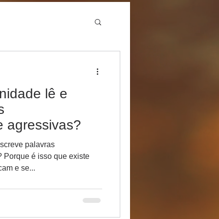
nidade lê e
s
e agressivas?
screve palavras
te
 buscam e se...