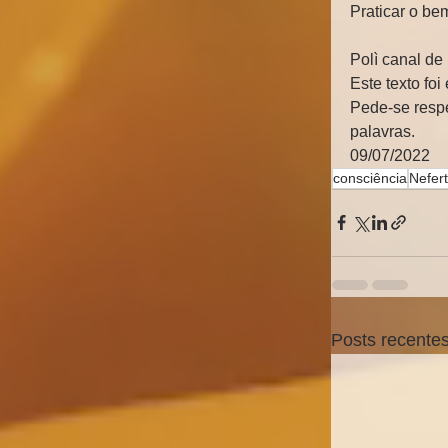
Praticar o be
Polì canal de 
Este texto foi 
Pede-se respe
palavras.
09/07/2022
consciência
Neferti
Posts recente