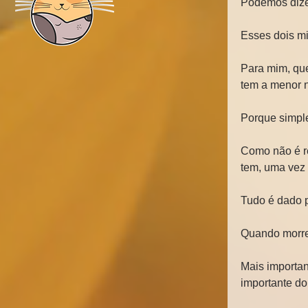
Podemos dizer
Esses dois m
Para mim, que
tem a menor 
Porque simple
Como não é re
tem, uma vez 
Tudo é dado 
Quando morre
Mais importan
importante do