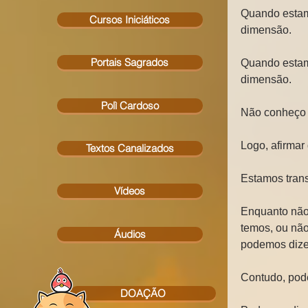
Quando estam
Cursos Iniciáticos
dimensão.
Portais Sagrados
Quando estamo
dimensão.
Polì Cardoso
Não conheço 
Logo, afirmar
Textos Canalizados
Estamos tran
Vídeos
Enquanto não
temos, ou não
Áudios
podemos dize
Contudo, pod
DOAÇÃO