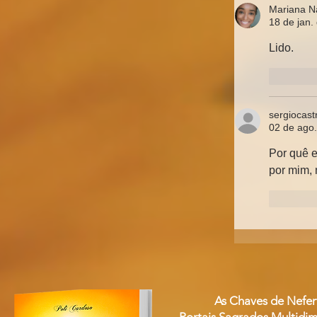
Mariana N
18 de jan.
Lido.
Curtir
sergiocas
02 de ago
Por quê 
por mim, 
Curtir
As Chaves de Nefert