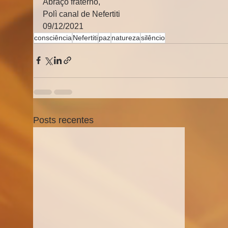
Abraço fraterno,
Polì canal de Nefertiti
09/12/2021
consciência
Nefertiti
paz
natureza
silêncio
Posts recentes