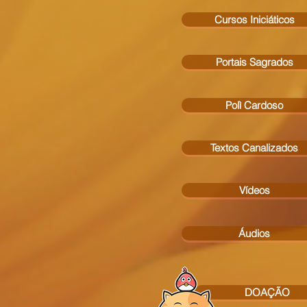
Cursos Iniciáticos
Portais Sagrados
Polì Cardoso
Textos Canalizados
Vídeos
Áudios
DOAÇÃO