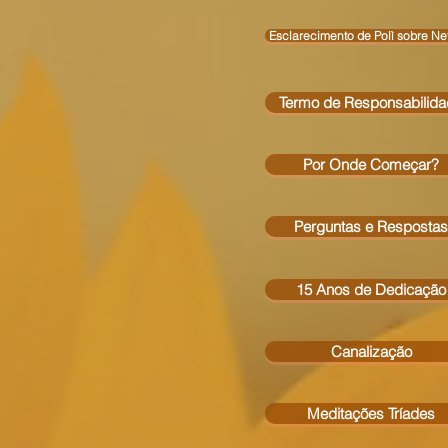
Esclarecimento de Polì sobre Nefe
Termo de Responsabilid
Por Onde Começar?
Perguntas e Respostas
15 Anos de Dedicação
Canalização
Meditações Tríades